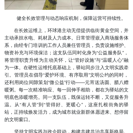
健全长效管理与动态响应机制，保障运营可持续性。
在长效运维上，环球港主动无偿提供临街黄金空间，并
主动承担水电、耗材及人力成本。日常管理嵌入商场服务体
系，由经专门培训的工作人员兼任管理员，负责设施维护、
物资补充与环境保洁；这支队伍同时化身为“公益服务队”，
将管理职责升维为主动关怀，让“管好设施”与“温暖人心”融
为一体。在硬性运维托底基础上，驿站同步注入文明实践牵
引。管理员在倡导“爱护环境、有序取用”文明公约的同时，
还利用岗位间隙策划“微公益”行动——元宵送汤圆、腊八赠
暖粥。每一次精准响应、每一回伸手相助，都在为驿站的文
明底色添暖增亮。同一支队伍，既保运转不断，又促服务升
温。从“有人管”到“管得好、更暖心”，这座扎根街角的驿
站，正持续焕发活力，成为城市就业新群体愿进来、想停留
的文明窗口。
坚持文明实践与政企联动，构建共建共治共享新格局。