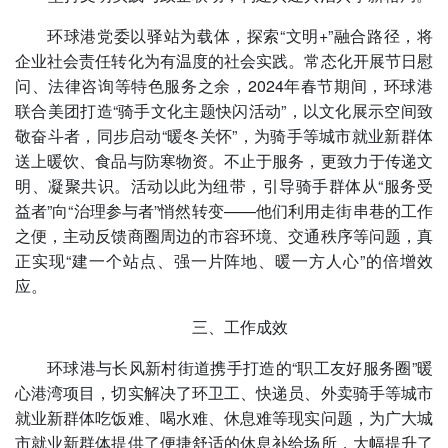
环球港党委以驿站为载体，探索“文明+”融合路径，将
企业社会责任转化为有温度的社会实践。常态化开展节日慰
问、法律咨询等特色服务之余，2024年春节期间，环球港
联合美团打造“骑手文化主题快闪活动”，以文化展示空间致
敬奋斗者，同步启动“暖冬关怀”，为骑手等城市就业新群体
送上暖饮、食品与防寒物资。不止于服务，更致力于传递文
明、凝聚共识。活动以此为纽带，引导骑手群体从“服务受
益者”向“治理参与者”悄然转变——他们利用走街串巷的工作
之便，主动反馈商圈周边的市容环境、交通秩序等问题，真
正实现“建一个站点、强一片阵地、暖一方人心”的倍增效
应。
三、工作成效
环球港与长风新村街道携手打造的“职工友好服务圈”暖
心港湾项目，切实解决了环卫工、快递员、外卖骑手等城市
就业新群体吃饭难、喝水难、休息难等现实问题，为广大城
市就业新群体提供了便捷舒适的休息补给场所，大幅提升了