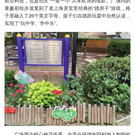
前沿科技，也是社区“一老一小”共享欢乐的缩影。广场内的
童趣彩绘步道复刻了老上海弄堂里经典的“跳房子”游戏，格
子里融入了26个英文字母。孩子们在跳跃玩耍中自然认读，
实现了“玩中学、学中乐”。
广场周边精心种花造景，在美化环境的同时融入智能科