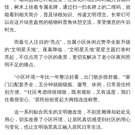
技，树木上挂着专属名牌，通过扫一扫名牌上的二维码，就
能看到相关简介，普及绿植知识、传递文明理念。长辈们可
以在这片绿意盎然的植物科普角休憩交流，享受惬意的午后
时光。
而最引人注目的“亮点”，当属小区休闲点赞亭全新升级
的“文明星天地”。夜幕降临，“文明星天地”星星主题灯准时
亮起，不仅点亮了小区的夜景，更切实解决了老小区夜间照
明不足的痛点。
“小区环境一年比一年整洁好看，出门散步很舒服。”“家
门口配套齐全，五分钟就能锻炼、遛弯、休闲，日常居住特
别方便。”“社区考虑得很细致，既有规矩，又有温度，我们
住着很安心。”居民纷纷竖起大拇指连连称赞。
这一系列贴合民生的文明微改造，不刻意雕琢却处处见
用心，切实改善了小区环境，让居民真切感受到社区的用心
与变化，也让文明场景真正融入居民日常生活。