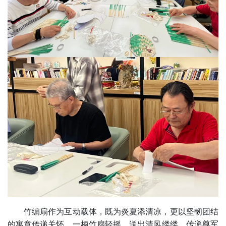
竹编扇作为互动载体，既为炎夏添清凉，更以坚韧团结
的寓意传递关怀。一柄竹扇轻摇，送出清风缕缕，传递尊军