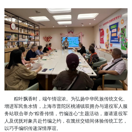
粽叶飘香时，端午情谊浓。为弘扬中华民族传统文化、
增进军民鱼水情，上海市普陀区桃浦镇双拥办与退役军人服
务站联合举办“粽香传情，竹编连心”主题活动，邀请退役军
人及优抚对象共赴竹编之约，在篾丝交错间体验传统工艺，
以巧手编织传递深情厚谊。