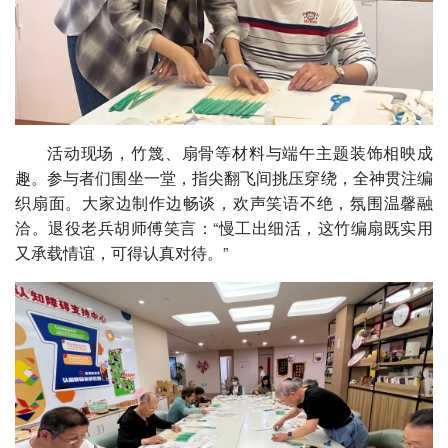
活动现场，竹篾、扇骨等材料与端午主题装饰相映成
趣。参与者们围坐一堂，指尖翻飞间挑压穿绕，全神贯注编
织扇面。大家边制作边畅谈，欢声笑语不绝，氛围温馨融
洽。退役老兵胡师傅笑言：“慢工出细活，这竹编扇既实用
又承载情谊，可得认真对待。”