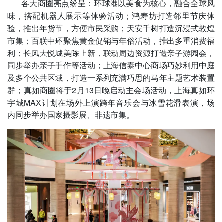
各大商圈亮点纷呈：环球港以美食为核心，融合全球风
味，搭配机器人展示等体验活动；鸿寿坊打造邻里节庆体
验，推出年货节，方便市民采购；天安千树打造沉浸式敦煌
市集；百联中环聚焦黄金促销与年俗活动，推出多重消费福
利；长风大悦城美陈上新，联动周边资源打造亲子游园会，
同步举办亲子手作等活动；上海信泰中心商场巧妙利用中庭
及多个公共区域，打造一系列充满巧思的马年主题艺术装置
群；真如商圈将于2月13日晚启动主会场活动，上海真如环
宇城MAX计划在场外上演跨年音乐会与冰雪花滑表演，场
内同步举办国家摄影展、非遗市集。