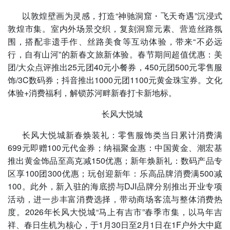
以敦煌壁画为灵感，打造“神驰洞窟・飞天奇遇”沉浸式
敦煌市集。室内外场景交织，复刻洞窟元素、营造丝路氛
围，搭配非遗手作、丝路美食等互动体验，带来“不必远
行，自有山河”的新春文旅新体验。春节期间超值优惠：美
团/大众点评推出25元团40元小餐券，450元团500元零售服
饰/3C数码券；抖音推出1000元团1100元黄金珠宝券。文化
体验+消费福利，解锁苏河畔新春打卡新地标。
长风大悦城
长风大悦城新春焕装礼：零售服饰类当日累计消费满
699元即赠100元代金券；纳福聚金惠：中国黄金、潮宏基
推出黄金饰品至高克减150优惠；新年焕新礼：数码产品专
区享100团300优惠；玩创迎新年：乐高品牌消费满500减
100。此外，新入驻的海底捞与DJI品牌分别推出开业专项
活动，进一步丰富消费选择，带动商场客流与整体消费热
度。2026年长风大悦城“马上有吉市”春季市集，以马年吉
祥、春日生机为核心，于1月30日至2月1日在1F户外大中庭