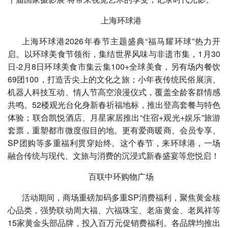
上海环球港
上海环球港2026年春节主题盛典“福马耀环球”热力开
启。以环球美食节领衔，集结世界风味与非遗市集，1月30
日-2月8日环球美食市集云集100+全球美食，另有场内餐饮
69团100，打造舌尖上的文化之旅；小年夜传统民俗展演、
机器人科技互动、情人节高空浪漫仪式，覆盖全龄客群情感
共鸣。52楼观光台化身新春祈福地标，推出登高套餐与特色
体验；联合凯悦酒店、月星家居推出“住宿+观光+娱乐”旅游
套票，重塑都市微度假目的地。更有爱商暖商、会员专享、
SP团购等多重福利贯穿始终。这个春节，来环球港，一场
融合传统与现代、文旅与消费的沉浸式新春盛宴等您悦启！
百联中环购物广场
活动期间，商场重磅加码多重SP消费福利，聚焦黄金核
心品类，强势联动周大福、六福珠宝、老庙黄金、老凤祥等
15家黄金头部品牌，投入百万元促销费福利。各品牌均推出