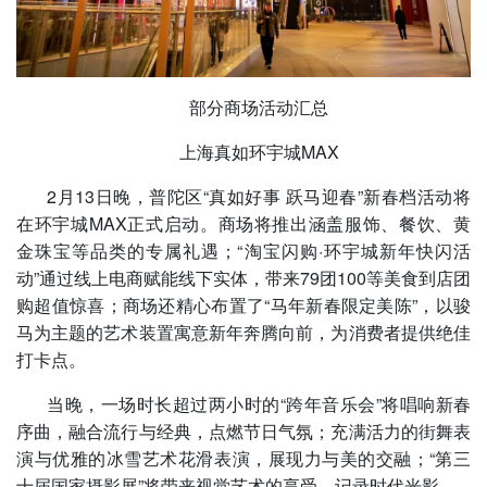
部分商场活动汇总
上海真如环宇城MAX
2月13日晚，普陀区“真如好事 跃马迎春”新春档活动将
在环宇城MAX正式启动。商场将推出涵盖服饰、餐饮、黄
金珠宝等品类的专属礼遇；“淘宝闪购·环宇城新年快闪活
动”通过线上电商赋能线下实体，带来79团100等美食到店团
购超值惊喜；商场还精心布置了“马年新春限定美陈”，以骏
马为主题的艺术装置寓意新年奔腾向前，为消费者提供绝佳
打卡点。
当晚，一场时长超过两小时的“跨年音乐会”将唱响新春
序曲，融合流行与经典，点燃节日气氛；充满活力的街舞表
演与优雅的冰雪艺术花滑表演，展现力与美的交融；“第三
十届国家摄影展”将带来视觉艺术的享受，记录时代光影。