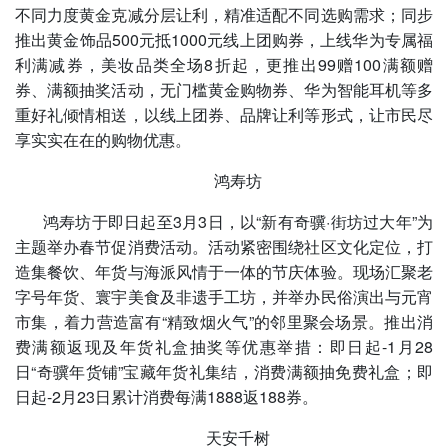
不同力度黄金克减分层让利，精准适配不同选购需求；同步
推出黄金饰品500元抵1000元线上团购券，上线华为专属福
利满减券，美妆品类全场8折起，更推出99赠100满额赠
券、满额抽奖活动，无门槛黄金购物券、华为智能耳机等多
重好礼倾情相送，以线上团券、品牌让利等形式，让市民尽
享实实在在的购物优惠。
鸿寿坊
鸿寿坊于即日起至3月3日，以“新有奇骥·街坊过大年”为
主题举办春节促消费活动。活动紧密围绕社区文化定位，打
造集餐饮、年货与海派风情于一体的节庆体验。现场汇聚老
字号年货、寰宇美食及非遗手工坊，并举办民俗演出与元宵
市集，着力营造富有“精致烟火气”的邻里聚会场景。推出消
费满额返现及年货礼盒抽奖等优惠举措：即日起-1月28
日“奇骥年货铺”宝藏年货礼集结，消费满额抽免费礼盒；即
日起-2月23日累计消费每满1888返188券。
天安千树