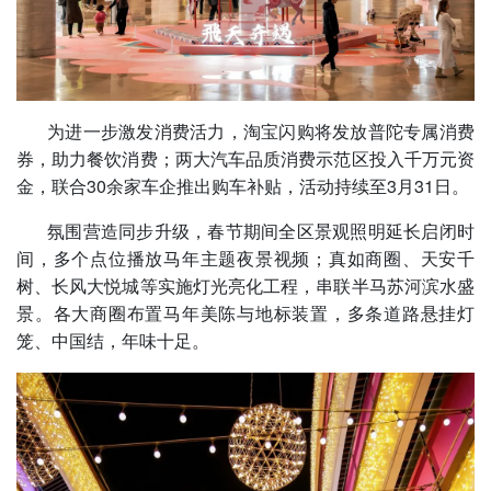
为进一步激发消费活力，淘宝闪购将发放普陀专属消费
券，助力餐饮消费；两大汽车品质消费示范区投入千万元资
金，联合30余家车企推出购车补贴，活动持续至3月31日。
氛围营造同步升级，春节期间全区景观照明延长启闭时
间，多个点位播放马年主题夜景视频；真如商圈、天安千
树、长风大悦城等实施灯光亮化工程，串联半马苏河滨水盛
景。各大商圈布置马年美陈与地标装置，多条道路悬挂灯
笼、中国结，年味十足。