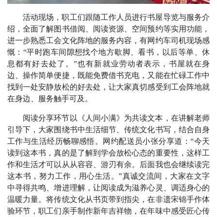
活动现场，职工们跟随工作人员进行书屋导览与服务介
绍，全面了解图书借阅、阅读资源、空间预约等实用功能，
进一步熟悉工会文化阵地的服务内容，有网约车司机现场感
慨：“平时跑车间隙想找个地方歇脚、看书，以后等单、休
息都有好去处了。”也有新就业劳动者表示，书屋就在身
边、操作简单便捷，既能免费借书充电，又能在忙碌工作中
找到一处安静放松的好去处，让大家真切感受到工会阵地就
在身边、服务触手可及。
阅读分享环节以《人间小满》为共读文本，在讲解老师
引导下，大家围绕书中生活细节、传统文化书写，结合自身
工作与生活经历畅聊感悟。网约配送员小张分享道：“今天
读到这本书，真的是了解到学会放松心态的重要性，这样工
作和生活才可以从从容容、游刃有余。后面我也会继续读完
这本书，努力工作，用心生活。”真诚交流间，大家在文字
中寻得共鸣、增进理解，让阅读成为滋养心灵、调适身心的
温暖力量。将传统文化从书页带到指尖，在非遗宋锦手作体
验环节，职工们亲手制作新年吉祥物，在年味中感受匠心传