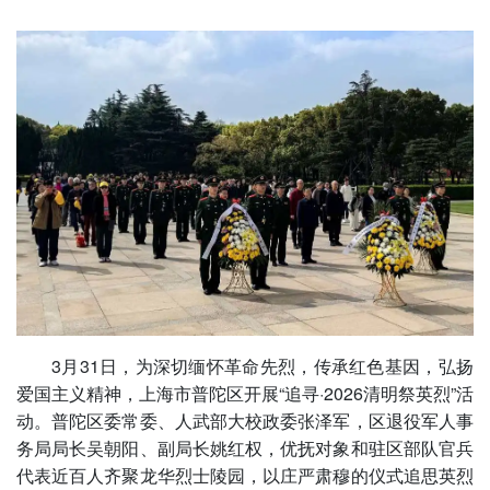
3月31日，为深切缅怀革命先烈，传承红色基因，弘扬
爱国主义精神，上海市普陀区开展“追寻·2026清明祭英烈”活
动。普陀区委常委、人武部大校政委张泽军，区退役军人事
务局局长吴朝阳、副局长姚红权，优抚对象和驻区部队官兵
代表近百人齐聚龙华烈士陵园，以庄严肃穆的仪式追思英烈