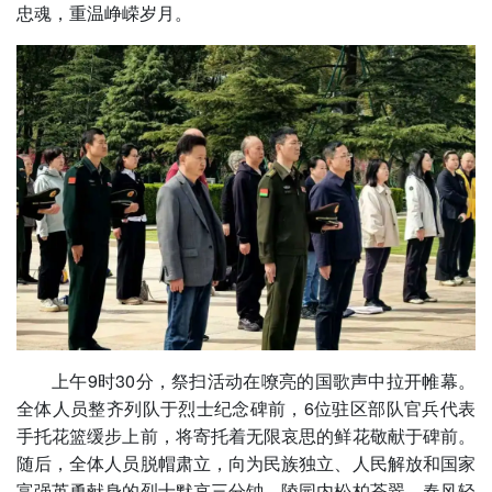
忠魂，重温峥嵘岁月。
上午9时30分，祭扫活动在嘹亮的国歌声中拉开帷幕。
全体人员整齐列队于烈士纪念碑前，6位驻区部队官兵代表
手托花篮缓步上前，将寄托着无限哀思的鲜花敬献于碑前。
随后，全体人员脱帽肃立，向为民族独立、人民解放和国家
富强英勇献身的烈士默哀三分钟。陵园内松柏苍翠，春风轻