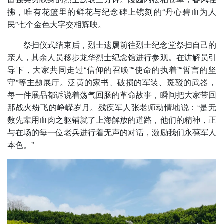
拂，唯有花篮里的鲜花与纪念碑上镌刻的“丹心碧血为人
民”七个金色大字交相辉映。
祭扫仪式结束后，烈士遗属前往烈士纪念堂祭扫自己的
亲人，其余人员移步龙华烈士纪念馆进行参观。在讲解员引
导下，大家共同走过“信仰的召唤”“使命的执着”“誓言的坚
守”等主题展厅。泛黄的家书、破损的军装、斑驳的武器，
每一件展品都诉说着荡气回肠的革命故事，瞬间把大家带回
那战火纷飞的峥嵘岁月。残疾军人张老师动情地说：“是无
数先辈用血肉之躯铺就了上海解放的道路，他们的精神，正
与在场的每一位老兵进行着无声的对话，激励我们永葆军人
本色。”