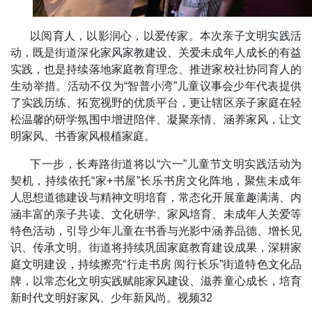
以阅育人，以影润心，以爱传家。本次亲子文明实践活
动，既是街道深化家风家教建设、关爱未成年人成长的有益
实践，也是持续落地家庭教育理念、推进家校社协同育人的
生动举措。活动不仅为“智普小湾”儿童议事会少年代表提供
了实践历练、拓宽视野的优质平台，更让辖区亲子家庭在轻
松温馨的研学氛围中增进陪伴、凝聚亲情、涵养家风，让文
明家风、书香家风根植家庭。
下一步，长寿路街道将以“六一”儿童节文明实践活动为
契机，持续依托“家+书屋”长乐书房文化阵地，聚焦未成年
人思想道德建设与精神文明培育，常态化开展童趣满满、内
涵丰富的亲子共读、文化研学、家风培育、未成年人关爱等
特色活动，引导少年儿童在书香与光影中涵养品德、增长见
识、传承文明。街道将持续巩固家庭教育建设成果，深耕家
庭文明建设，持续擦亮“行走书房 阅行长乐”街道特色文化品
牌，以常态化文明实践赋能家风建设、滋养童心成长，培育
新时代文明好家风、少年新风尚。视频32