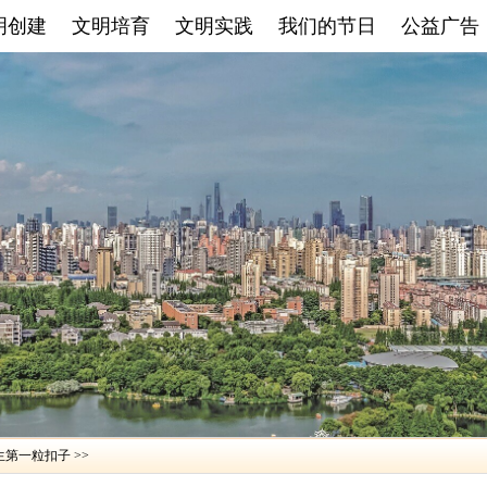
明创建
文明培育
文明实践
我们的节日
公益广告
第一粒扣子 >>