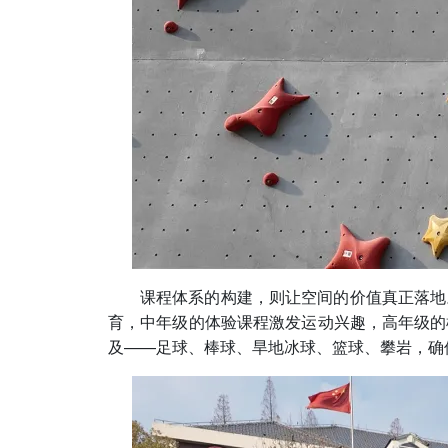
课程体系的构建，则让空间的价值真正落地
育，中年级的体验课程激发运动兴趣，高年级的
及——足球、棒球、旱地冰球、篮球、攀岩，确