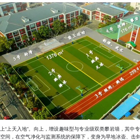
上“上天入地”。向上，增设趣味型与专业级双类攀岩墙，其中
地下空间，在空气净化与监测系统的保障下，变身为旱地冰壶、击