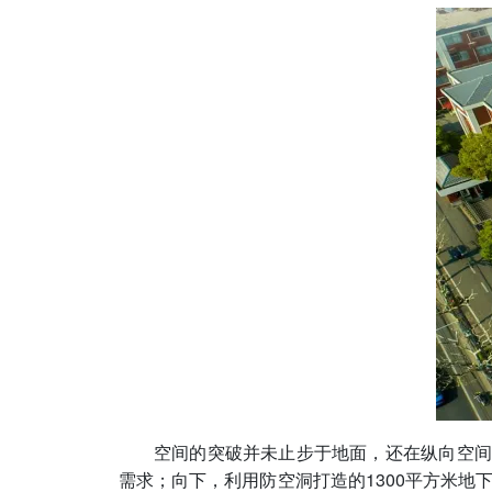
空间的突破并未止步于地面，还在纵向空间
需求；向下，利用防空洞打造的1300平方米