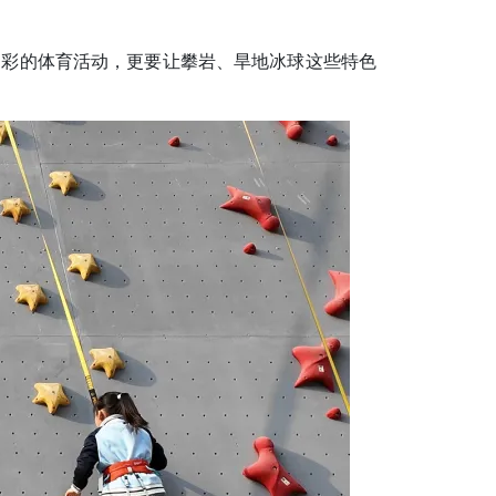
多彩的体育活动，更要让攀岩、旱地冰球这些特色