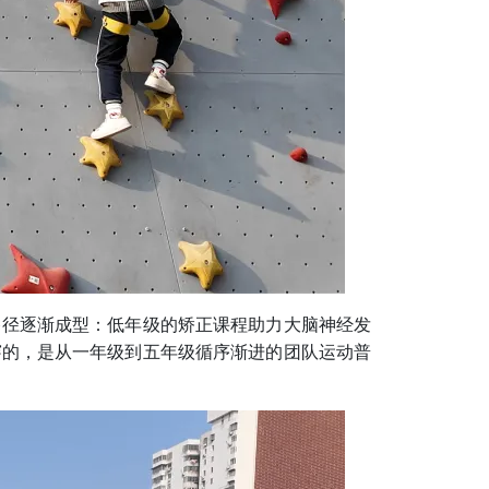
路径逐渐成型：低年级的矫正课程助力大脑神经发
穿的，是从一年级到五年级循序渐进的团队运动普