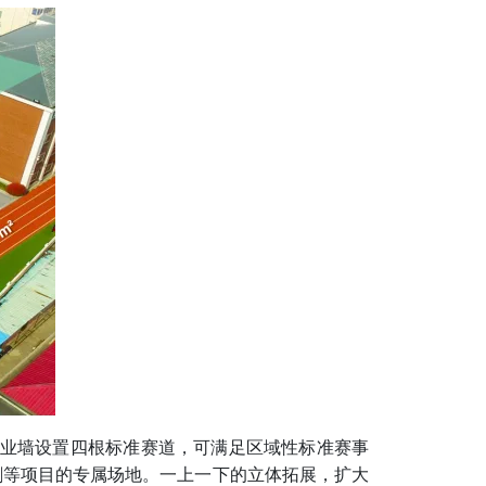
专业墙设置四根标准赛道，可满足区域性标准赛事
剑等项目的专属场地。一上一下的立体拓展，扩大