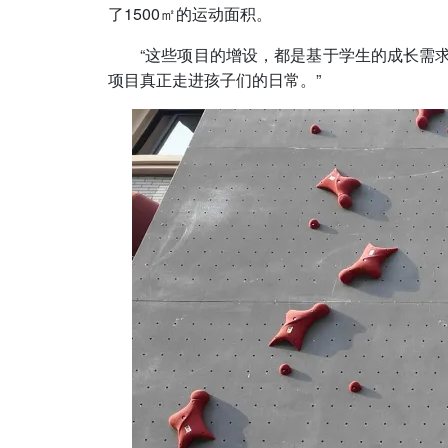
了1500㎡的运动面积。
“这些项目的增设，都是基于学生的成长需
项目真正走进孩子们的日常。”