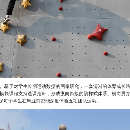
。基于对学生长期运动数据的画像研究，一套清晰的体育成长
模块课程支持选课走班，形成纵向衔接的阶梯式体系。横向贯
保每个学生在毕业前都能深度体验五项团队运动。