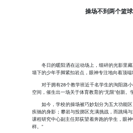
操场不到两个篮球
冬日的暖阳洒在运动场上，细碎的光影里藏
墙下的少年手脚紧扣岩点，眼神专注地向着顶端
对于拥有28个教学班近千名学生的洵阳路
空间，催生出一场关于体育教育的“无限”创新。
如今，学校的操场被巧妙划分为五大功能区
疾驰的身影；攀岩与投掷区充满挑战，而跳绳与
课程研究中心副主任郑荻望着奔跑的学生，眼神
样。”