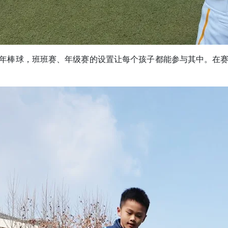
年棒球，班班赛、年级赛的设置让每个孩子都能参与其中。在