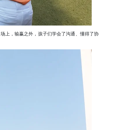
赛场上，输赢之外，孩子们学会了沟通、懂得了协