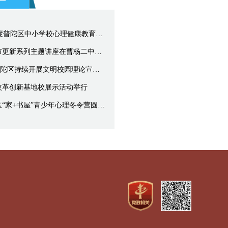
聚力润心，逐光成长！2026年度普陀区中小学校心理健康教育活动季开幕
“人民城市建设与实践”首场城市更新系列主题讲座在曹杨二中开讲
弘扬五四精神 争做时代新人 普陀区持续开展文明校园理论宣讲交流活动
改革创新基地校展示活动举行
从“心”出发，温暖成长，普陀区“家+书屋”青少年心理冬令营圆满落幕