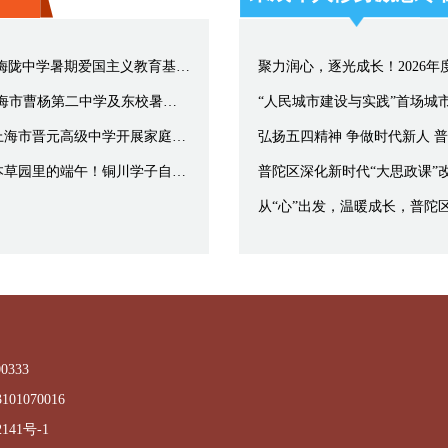
寻访初心足迹 赓续红色根脉——梅陇中学暑期爱国主义教育基地参观寻访活动
循迹闽东热土·扛起青春担当：上海市曹杨第二中学及东校暑期“大思政课”研学实践活动
创设共同经历，提升父母效能，上海市晋元高级中学开展家庭教育指导讲座
我在文明实践中心过端午｜藏在本草园里的端午！铜川学子自制非遗端午香牌
普陀区深化新时代“大思政课”
333
01070016
141号-1