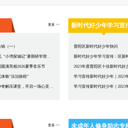
新时代好少年学习宣
更多 >>
集锦（一）
普陀区新时代好少年快闪
一米高度看城市，少年议事启新思, “小湾探城记”暑期研学营圆满落幕
圆满亮相2026夏季音乐节
2023年度普陀区十佳新时代好
体验“法治旅程”
赶走情绪小怪兽！长风少年走进神奇解压课堂，开启一场心灵探险记
未成年人修身励志专
更多 >>