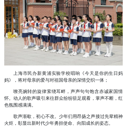
上海市民办新黄浦实验学校唱响《今天是你的生日妈
妈》，将对母亲的爱与对祖国母亲的深情交织一体；
嘹亮婉转的旋律萦绕耳畔，声声句句饱含赤诚家国情
怀。动人的歌声吸引来往群众纷纷驻足观看，掌声不断，红
色氛围感满满。
歌声渐歇，初心不改。少年们用昂扬之声接过先辈精神
火炬，彰显出新时代少年勇担使命、向阳成长的姿态。